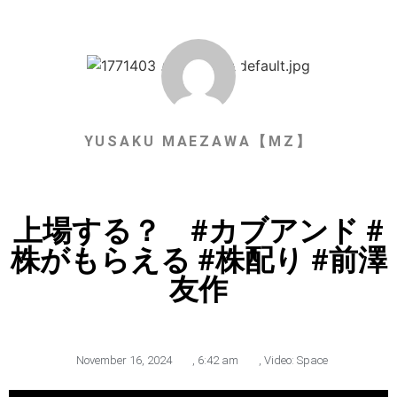
YUSAKU MAEZAWA【MZ】
上場する？ #カブアンド #
株がもらえる #株配り #前澤
友作
November 16, 2024
,
6:42 am
,
Video: Space